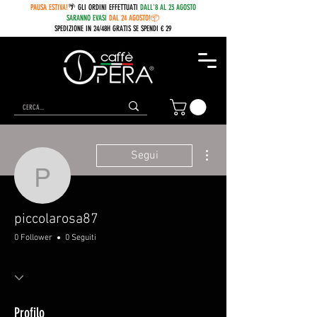
PAUSA ESTIVA!
🌴 GLI ORDINI EFFETTUATI
DALL'8 AL 23 AGOSTO
SARANNO EVASI
DAL 24 AGOSTO!📦
SPEDIZIONE IN 24/48H GRATIS SE SPENDI € 29
Altre azioni
Segui
piccolarosa87
piccolarosa87
0 Follower
0 Seguiti
Profilo