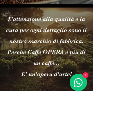
L'attenzione alla qualità e la
cura per ogni dettaglio sono il
nostro marchio di fabbrica.
Perchè Caffè OPERA è più di
un caffè...
E' un'opera d'arte!
1
Contatti
E mail:
info@grancaffeopera.it
ordini@grancaffeopera.it
shop@caffeopera.com