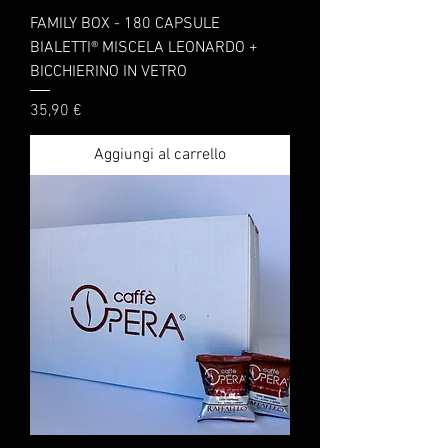
FAMILY BOX - 180 CAPSULE
BIALETTI® MISCELA LEONARDO +
BICCHIERINO IN VETRO
Prezzo
35,90 €
Aggiungi al carrello