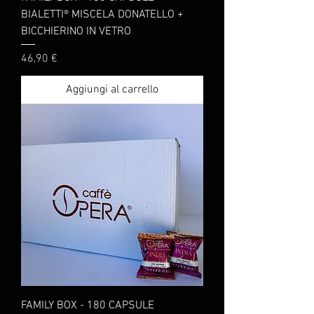
BIALETTI® MISCELA DONATELLO +
BICCHIERINO IN VETRO
Prezzo
46,90 €
Aggiungi al carrello
FAMILY BOX - 180 CAPSULE