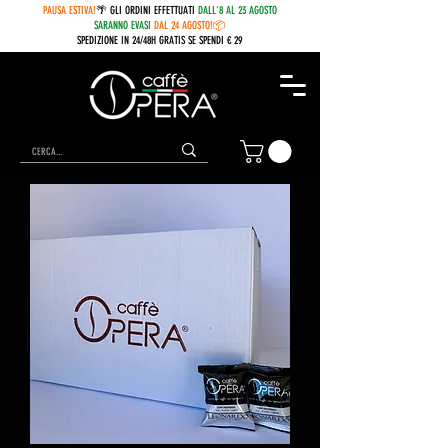
PAUSA ESTIVA!
🌴 GLI ORDINI EFFETTUATI
DALL'8 AL 23 AGOSTO
SARANNO EVASI
DAL 24 AGOSTO!📦
SPEDIZIONE IN 24/48H GRATIS SE SPENDI € 29