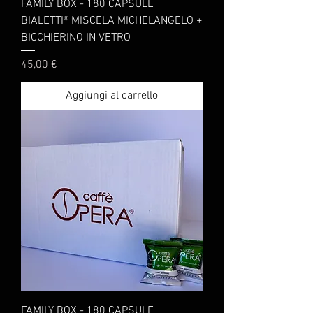
FAMILY BOX - 180 CAPSULE
BIALETTI® MISCELA MICHELANGELO +
BICCHIERINO IN VETRO
Prezzo
45,00 €
Aggiungi al carrello
FAMILY BOX - 180 CAPSULE