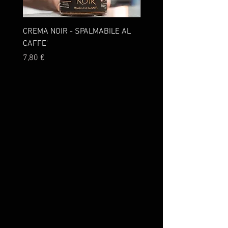
CREMA NOIR - SPALMABILE AL
10 CAPSULE DOLCE GUS
CAFFE'
Gusto TE' ALLA PESCA
Prezzo
Prezzo
7,80 €
3,90 €