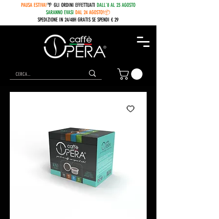
PAUSA ESTIVA!
🌴 GLI ORDINI EFFETTUATI
DALL'8 AL 23 AGOSTO
SARANNO EVASI
DAL 24 AGOSTO!📦
SPEDIZIONE IN 24/48H GRATIS SE SPENDI € 29