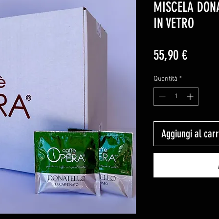
MISCELA DONA
IN VETRO
Prezzo
55,90 €
Quantità
*
Aggiungi al carr