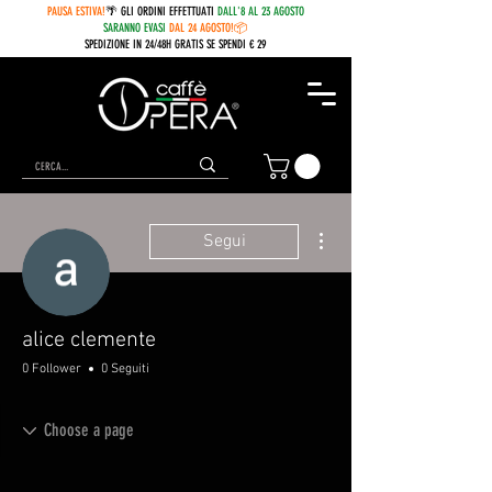
PAUSA ESTIVA!
🌴 GLI ORDINI EFFETTUATI
DALL'8 AL 23 AGOSTO
SARANNO EVASI
DAL 24 AGOSTO!📦
SPEDIZIONE IN 24/48H GRATIS SE SPENDI € 29
Altre azioni
Segui
alice clemente
0 Follower
0 Seguiti