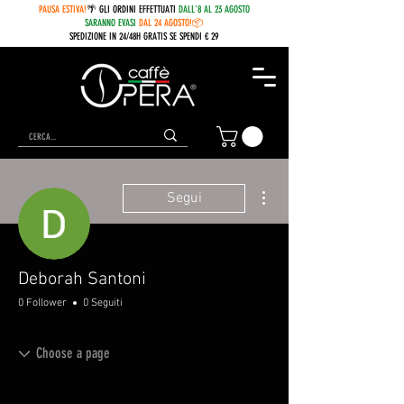
PAUSA ESTIVA!
🌴 GLI ORDINI EFFETTUATI
DALL'8 AL 23 AGOSTO
SARANNO EVASI
DAL 24 AGOSTO!📦
SPEDIZIONE IN 24/48H GRATIS SE SPENDI € 29
Altre azioni
Segui
Deborah Santoni
0 Follower
0 Seguiti