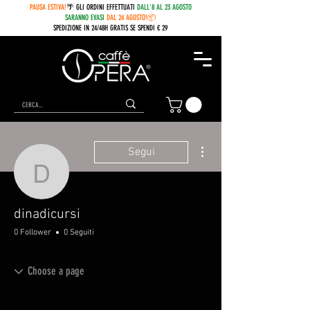
PAUSA ESTIVA!
🌴 GLI ORDINI EFFETTUATI
DALL'8 AL 23 AGOSTO
SARANNO EVASI
DAL 24 AGOSTO!📦
SPEDIZIONE IN 24/48H GRATIS SE SPENDI € 29
Altre azioni
Segui
dinadicursi
dinadicursi
0 Follower
0 Seguiti