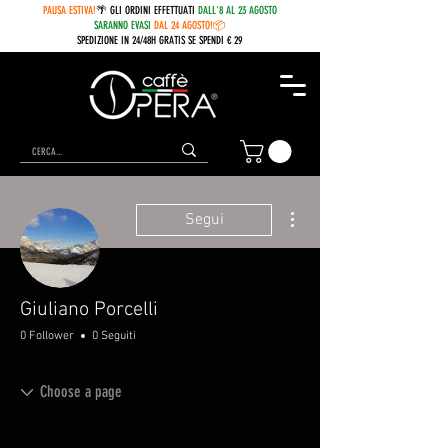
PAUSA ESTIVA!
🌴 GLI ORDINI EFFETTUATI
DALL'8 AL 23 AGOSTO
SARANNO EVASI
DAL 24 AGOSTO!📦
SPEDIZIONE IN 24/48H GRATIS SE SPENDI € 29
Altre azioni
Segui
Giuliano Porcelli
0 Follower
0 Seguiti