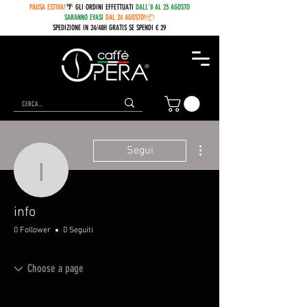
PAUSA ESTIVA!
🌴 GLI ORDINI EFFETTUATI
DALL'8 AL 23 AGOSTO
SARANNO EVASI
DAL 24 AGOSTO!📦
SPEDIZIONE IN 24/48H GRATIS SE SPENDI € 29
Altre azioni
Segui
info
info
0 Follower
0 Seguiti