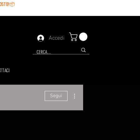
GOSTO!📦
Accedi
TTACI
Altre azioni
Segui