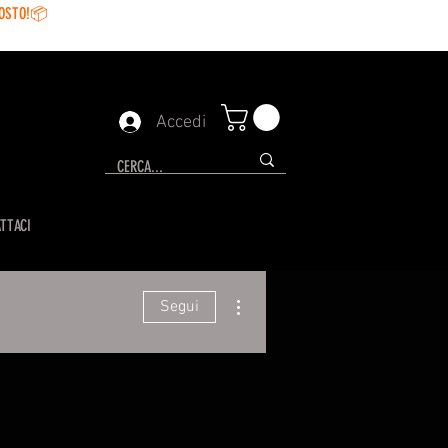
GOSTO!📦
Accedi
TTACI
Altre azioni
Segui