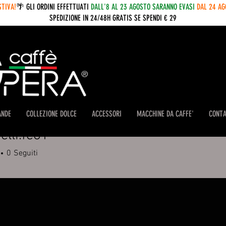
STIVA!
🌴 GLI ORDINI EFFETTUATI
DALL'8 AL 23 AGOSTO SARANNO EVASI
DAL 24 A
SPEDIZIONE IN 24/48H GRATIS SE SPENDI € 29
ANDE
COLLEZIONE DOLCE
ACCESSORI
MACCHINE DA CAFFE'
CONTA
elli.fe81
.fe81
0
Seguiti