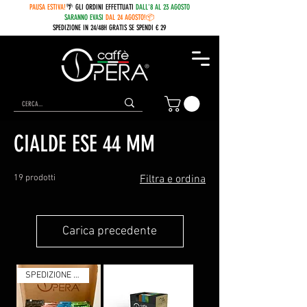
PAUSA ESTIVA!
🌴 GLI ORDINI EFFETTUATI
DALL'8 AL 23 AGOSTO
SARANNO EVASI
DAL 24 AGOSTO!📦
SPEDIZIONE IN 24/48H GRATIS SE SPENDI € 29
Home
CIALDE ESE 44 MM
CIALDE ESE 44 MM
19 prodotti
Filtra e ordina
Carica precedente
SPEDIZIONE GRATUITA!