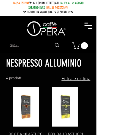
PAUSA ESTIVA!
🌴 GLI ORDINI EFFETTUATI
DALL'8 AL 23 AGOSTO
SARANNO EVASI
DAL 24 AGOSTO!📦
SPEDIZIONE IN 24/48H GRATIS SE SPENDI € 29
Home
NESPRESSO ALLUMINIO
NESPRESSO ALLUMINIO
4 prodotti
Filtra e ordina
BOX DA 10 ASTUCCI
BOX DA 10 ASTUCCI