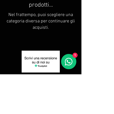
prodotti...
Nel frattempo, puoi scegliere una
categoria diversa per continuare gli
acquisti.
1
Privacy Policy
Resi e Recessi
Spedizione
Cookie Policy
FRABAR SRL© |P.IVA
04399690611
Designed by Di Nardi Social & Communication