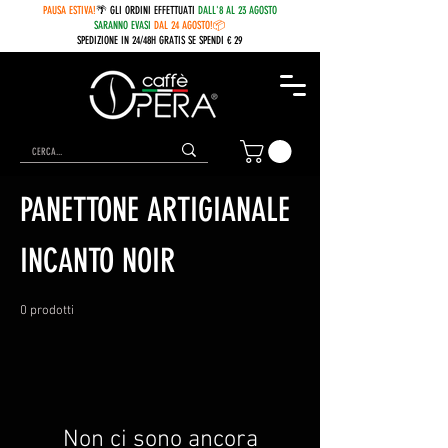
PAUSA ESTIVA!
🌴 GLI ORDINI EFFETTUATI
DALL'8 AL 23 AGOSTO
SARANNO EVASI
DAL 24 AGOSTO!📦
SPEDIZIONE IN 24/48H GRATIS SE SPENDI € 29
Home
PANETTONE ARTIGIANALE INCANTO NOIR
PANETTONE ARTIGIANALE
INCANTO NOIR
0 prodotti
Non ci sono ancora