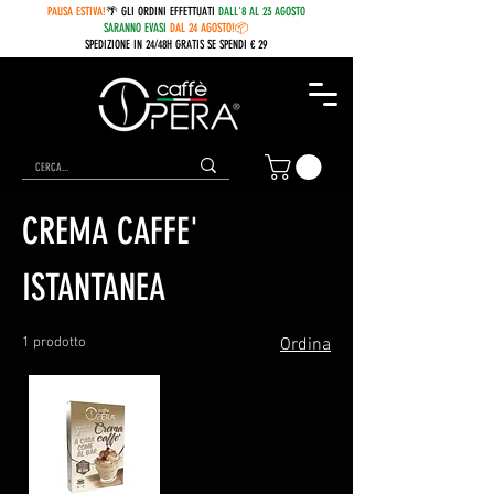
PAUSA ESTIVA!
🌴 GLI ORDINI EFFETTUATI
DALL'8 AL 23 AGOSTO
SARANNO EVASI
DAL 24 AGOSTO!📦
SPEDIZIONE IN 24/48H GRATIS SE SPENDI € 29
Home
CREMA CAFFE' ISTANTANEA
CREMA CAFFE'
ISTANTANEA
1 prodotto
Ordina