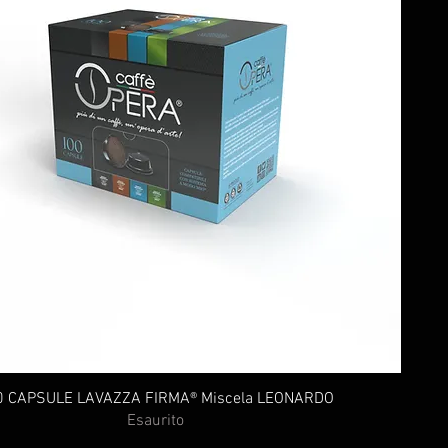
0 CAPSULE LAVAZZA FIRMA® Miscela LEONARDO
Esaurito