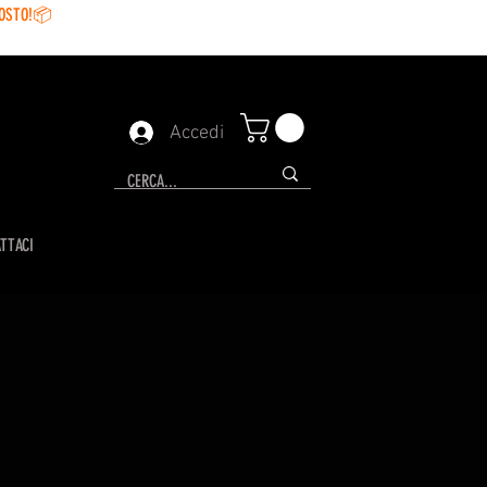
GOSTO!📦
Accedi
TTACI