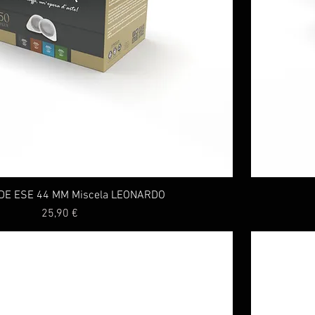
DE ESE 44 MM Miscela LEONARDO
Prezzo
25,90 €