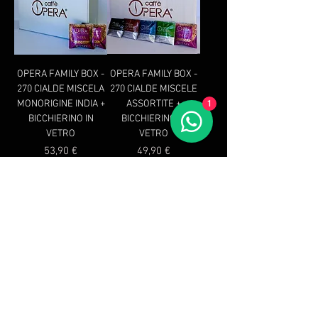
OPERA FAMILY BOX -
OPERA FAMILY BOX -
270 CIALDE MISCELA
270 CIALDE MISCELE
MONORIGINE INDIA +
ASSORTITE +
1
BICCHIERINO IN
BICCHIERINO IN
VETRO
VETRO
Prezzo
Prezzo
53,90 €
49,90 €
Privacy Policy
Resi e Recessi
Spedizione