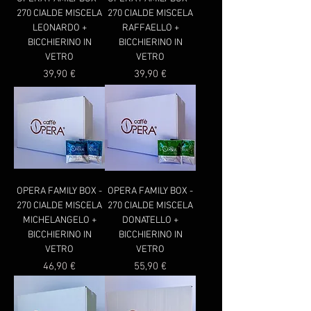
270 CIALDE MISCELA
270 CIALDE MISCELA
LEONARDO +
RAFFAELLO +
BICCHIERINO IN
BICCHIERINO IN
VETRO
VETRO
Prezzo
Prezzo
39,90 €
39,90 €
OPERA FAMILY BOX -
OPERA FAMILY BOX -
270 CIALDE MISCELA
270 CIALDE MISCELA
MICHELANGELO +
DONATELLO +
BICCHIERINO IN
BICCHIERINO IN
VETRO
VETRO
Prezzo
Prezzo
46,90 €
55,90 €