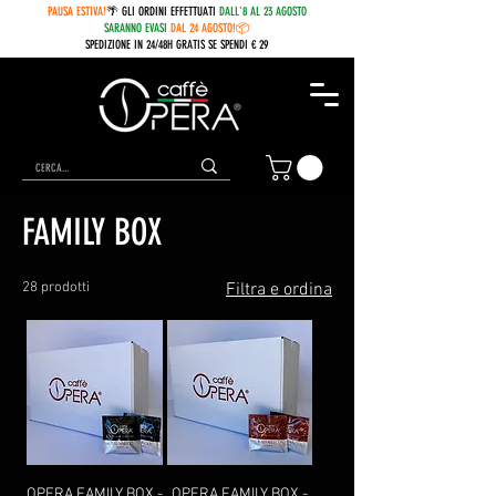
PAUSA ESTIVA!
🌴 GLI ORDINI EFFETTUATI
DALL'8 AL 23 AGOSTO
SARANNO EVASI
DAL 24 AGOSTO!📦
SPEDIZIONE IN 24/48H GRATIS SE SPENDI € 29
Home
FAMILY BOX
FAMILY BOX
28 prodotti
Filtra e ordina
OPERA FAMILY BOX -
OPERA FAMILY BOX -