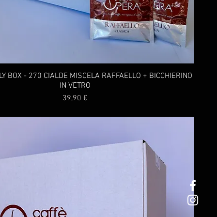
LY BOX - 270 CIALDE MISCELA RAFFAELLO + BICCHIERINO
IN VETRO
Prezzo
39,90 €