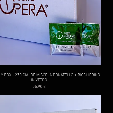
LY BOX - 270 CIALDE MISCELA DONATELLO + BICCHIERINO
IN VETRO
Prezzo
55,90 €