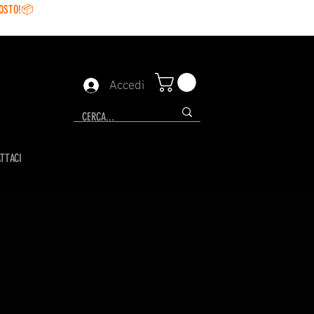
GOSTO!📦
Accedi
TTACI