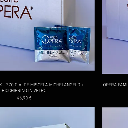
X - 270 CIALDE MISCELA MICHELANGELO +
OPERA FAMI
BICCHIERINO IN VETRO
Prezzo
46,90 €