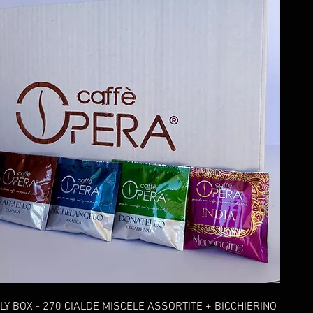
LY BOX - 270 CIALDE MISCELE ASSORTITE + BICCHIERINO