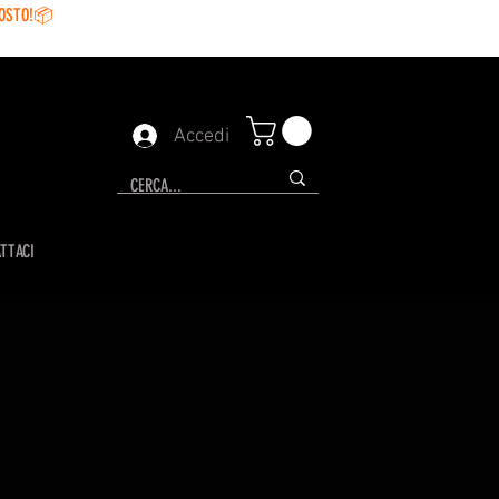
GOSTO!📦
Accedi
TTACI