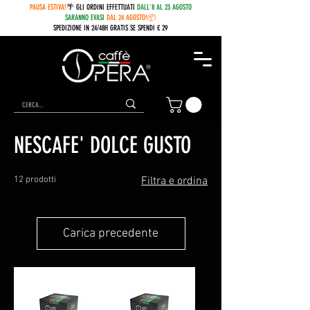
PAUSA ESTIVA!
🌴 GLI ORDINI EFFETTUATI
DALL'8 AL 23 AGOSTO
SARANNO EVASI
DAL 24 AGOSTO!📦
SPEDIZIONE IN 24/48H GRATIS SE SPENDI € 29
Home
NESCAFE' DOLCE GUSTO
NESCAFE' DOLCE GUSTO
12 prodotti
Filtra e ordina
Carica precedente